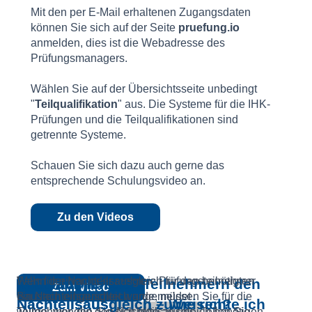
Mit den per E-Mail erhaltenen Zugangsdaten
können Sie sich auf der Seite
pruefung.io
anmelden, dies ist die Webadresse des
Prüfungsmanagers.
Wählen Sie auf der Übersichtsseite unbedingt
"
Teilqualifikation
" aus. Die Systeme für die IHK-
Prüfungen und die Teilqualifikationen sind
getrennte Systeme.
Schauen Sie sich dazu auch gerne das
entsprechende Schulungsvideo an.
Zu den Videos
Falls für einen oder mehrere Prüfungsteilnehmer
Wenn der Nachteilsausgleich für den benötigten
Ich brauche einen
Wie kann ich den Teilnehmern den
Zum Video
ein Nachteilsausgleich angemeldet
Baustein eingerichtet wurde, müssen Sie für die
Nachteilsausgleich – Wie richte ich
Nachteilsausgleich zuweisen?
wurde, wenden Sie sich bitte an uns. Teilen Sie
Teilnehmer, die den Nachteilsausgleich benötigen,